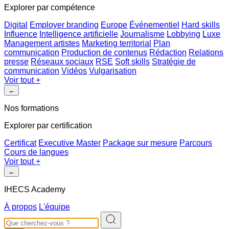
Explorer par compétence
Digital
Employer branding
Europe
Événementiel
Hard skills
Influence
Intelligence artificielle
Journalisme
Lobbying
Luxe
Management artistes
Marketing territorial
Plan
communication
Production de contenus
Rédaction
Relations
presse
Réseaux sociaux
RSE
Soft skills
Stratégie de
communication
Vidéos
Vulgarisation
Voir tout
+
←
Nos formations
Explorer par certification
Certificat
Executive Master
Package sur mesure
Parcours
Cours de langues
Voir tout
+
←
IHECS Academy
À propos
L'équipe