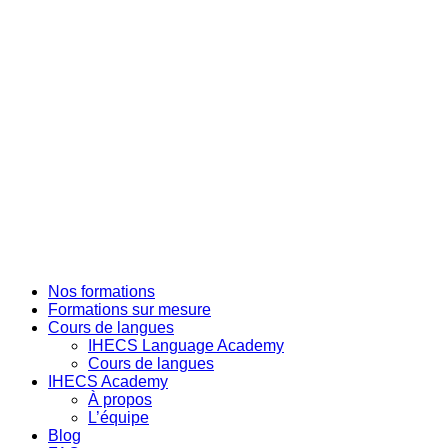
Skip
to
the
content
Nos formations
Formations sur mesure
Cours de langues
IHECS Language Academy
Cours de langues
IHECS Academy
À propos
L’équipe
Blog