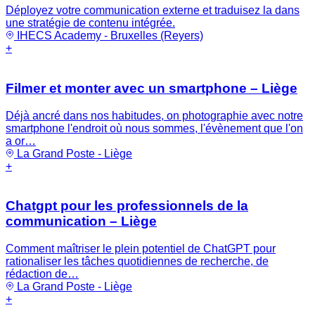
Déployez votre communication externe et traduisez la dans
une stratégie de contenu intégrée.
IHECS Academy - Bruxelles (Reyers)
+
Filmer et monter avec un smartphone – Liège
Déjà ancré dans nos habitudes, on photographie avec notre
smartphone l'endroit où nous sommes, l'évènement que l'on
a or…
La Grand Poste - Liège
+
Chatgpt pour les professionnels de la
communication – Liège
Comment maîtriser le plein potentiel de ChatGPT pour
rationaliser les tâches quotidiennes de recherche, de
rédaction de…
La Grand Poste - Liège
+