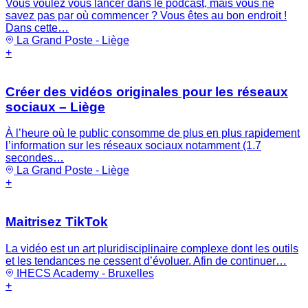
Vous voulez vous lancer dans le podcast, mais vous ne
savez pas par où commencer ? Vous êtes au bon endroit !
Dans cette…
La Grand Poste - Liège
+
Créer des vidéos originales pour les réseaux
sociaux – Liège
À l’heure où le public consomme de plus en plus rapidement
l’information sur les réseaux sociaux notamment (1.7
secondes…
La Grand Poste - Liège
+
Maitrisez TikTok
La vidéo est un art pluridisciplinaire complexe dont les outils
et les tendances ne cessent d’évoluer. Afin de continuer…
IHECS Academy - Bruxelles
+