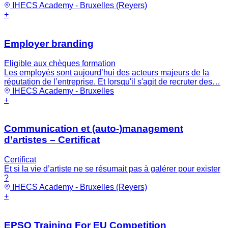
IHECS Academy - Bruxelles (Reyers)
+
Employer branding
Eligible aux chèques formation
Les employés sont aujourd’hui des acteurs majeurs de la
réputation de l’entreprise. Et lorsqu'il s'agit de recruter des…
IHECS Academy - Bruxelles
+
Communication et (auto-)management
d’artistes – Certificat
Certificat
Et si la vie d’artiste ne se résumait pas à galérer pour exister
?
IHECS Academy - Bruxelles (Reyers)
+
EPSO Training For EU Competition