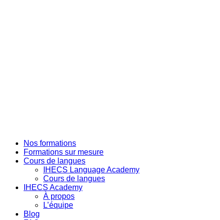
Skip
to
the
content
Nos formations
Formations sur mesure
Cours de langues
IHECS Language Academy
Cours de langues
IHECS Academy
À propos
L’équipe
Blog