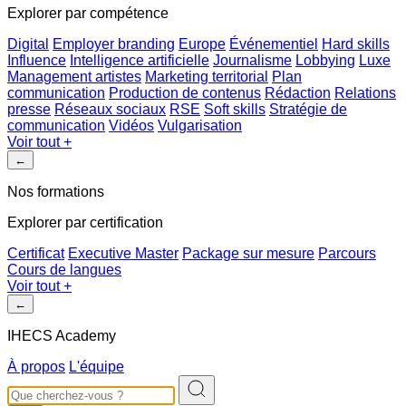
Explorer par compétence
Digital
Employer branding
Europe
Événementiel
Hard skills
Influence
Intelligence artificielle
Journalisme
Lobbying
Luxe
Management artistes
Marketing territorial
Plan
communication
Production de contenus
Rédaction
Relations
presse
Réseaux sociaux
RSE
Soft skills
Stratégie de
communication
Vidéos
Vulgarisation
Voir tout
+
←
Nos formations
Explorer par certification
Certificat
Executive Master
Package sur mesure
Parcours
Cours de langues
Voir tout
+
←
IHECS Academy
À propos
L'équipe